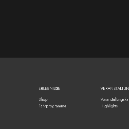
ERLEBNISSE
VERANSTALTU
Shop
Veranstaltungska
Fahrprogramme
Highlights