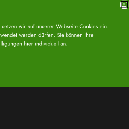
✕
MENÜ
SUCHE ÖFFNEN
 setzen wir auf unserer Webseite Cookies ein.
wendet werden dürfen. Sie können Ihre
willigungen
hier
individuell an.
Veranstalt
Liste
Monat
Tag
LTUNGEN SUCHEN
Ansichten-
Navigation