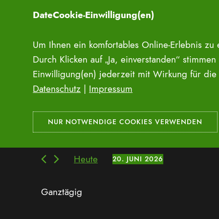
Zum
DateCookie-Einwilligung(en)
Inhalt
springen
Um Ihnen ein komfortables Online-Erlebnis zu
Events/Highlights
Durch Klicken auf „Ja, einverstanden“ stimmen
Einwilligung(en) jederzeit mit Wirkung für di
Events/Highlights
Veranstaltungen
Datenschutz
|
Impressum
Veranstaltungen
Veranstaltungen
Bitte
Suche
für
Schlüsselwort
eingeben.
und
20.
Suche
Heute
20. JUNI 2026
nach
Datum
Ansichten,
Juni
Veranstaltungen
wählen.
Ganztägig
Navigation
2026
Schlüsselwort.