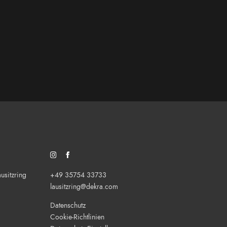
SOZIALES NETZWERK/FEED: INSTAGRAM
SOZIALES NETZWERK/FEED: FACEBOOK
sitzring
+49 35754 33733
lausitzring@dekra.com
Datenschutz
Cookie-Richtlinien