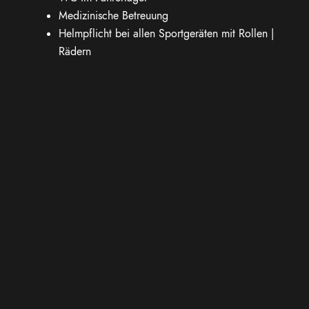
Medizinische Betreuung
Helmpflicht bei allen Sportgeräten mit Rollen |
Rädern
keine Hunde
keine Kopfhörer
Eintritt zur Strecke & Kontrolle (VIP-Band)
Rennräder fahren ausschließlich auf dem
Trioval
DETAILS
10.07.2026
17:30 - 20:00