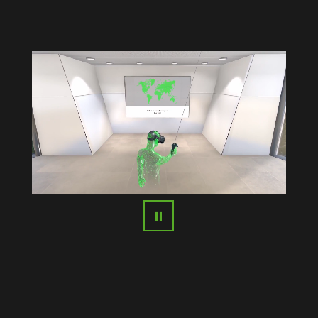
⏸︎
Slide 1 of 1