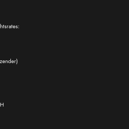
htsrates:
tzender)
:
bH