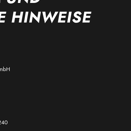
E HINWEISE
GmbH
2240