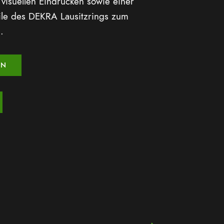
visuellen Eindrücken sowie einer
ile des DEKRA Lausitzrings zum
.
ON