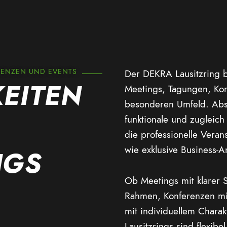
RENZEN UND EVENTS
Der DEKRA Lausitzring bi
EITEN
Meetings, Tagungen, Ko
besonderen Umfeld. Abse
funktionale und zugleic
die professionelle Vera
wie exklusive Business-A
NGS
Ob Meetings mit klarer S
Rahmen, Konferenzen mit
mit individuellem Chara
Lausitzrings sind flexib