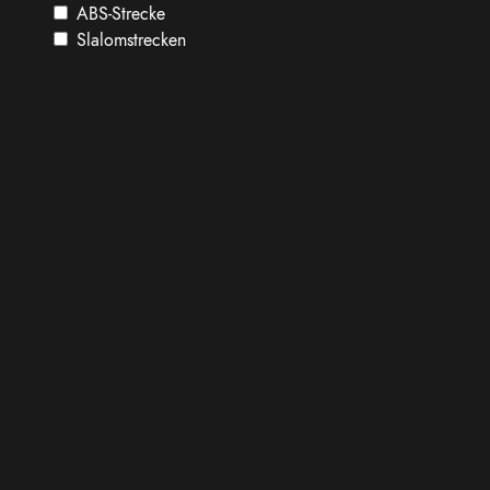
ABS-Strecke
Slalomstrecken
Handlingskurs
Fahrdynamikfläche
Offroad-Gelände
Citykurse
Multifunktionsfläche
Fahrprogramme
Fahrsicherheitstraining
Renntaxi
Zusatzleistungen
Catering