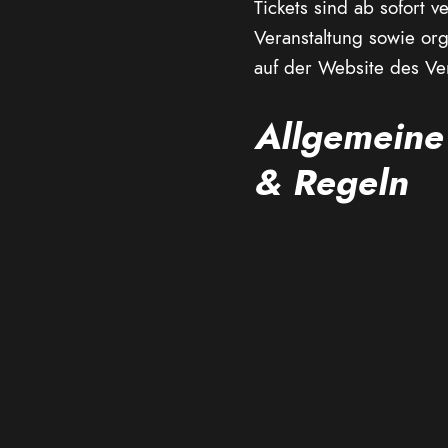
Tickets sind ab sofort v
Veranstaltung sowie org
auf der Website des Ver
Allgemeine
& Regeln
Einlass ab 17.30 U
Streckenzeit: 18.
Parken vor dem Me
WC im Fahrerlage
Medizinische Betr
Helmpflicht bei all