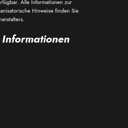
erfügbar. Alle Informationen zur
anisatorische Hinweise finden Sie
anstalters.
 Informationen
hr
00 – 20.00 Uhr
dia Center
r
euung
en Sportgeräten mit Rollen |