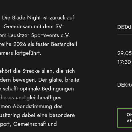
: Die Blade Night ist zurück auf
g. Gemeinsam mit dem
SV
DETAI
dem
Lausitzer Sportevents e.V.
reihe 2026 als fester Bestandteil
mers fortgeführt.
29.05
17:30
ört die Strecke allen, die sich
ädern bewegen. Der glatte, breite
DEKRA
e schafft optimale Bedingungen
sicheres und gleichmäßiges
warmen Abendstimmung des
ausitzring dabei eine besondere
ON
A
port, Gemeinschaft und