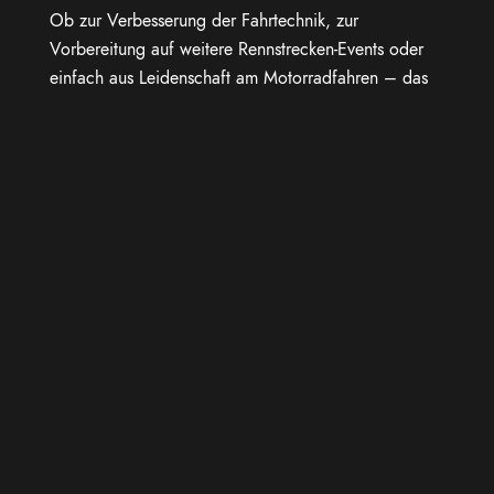
Ob zur Verbesserung der Fahrtechnik, zur
Vorbereitung auf weitere Rennstrecken-Events oder
einfach aus Leidenschaft am Motorradfahren – das
Motorradtraining mit HPS Racing auf dem DEKRA
Lausitzring steht für intensive Trainingstage,
nachhaltige Lernerfolge und echtes Motorsport-
Erlebnis.
DETAILS
11.07.2026
-
12.07.2026
Website:
https://hps-racing.de/termine/motorrad-
rennstrecken-events/lausitzring/
DEKRA Lausitzring