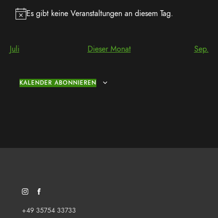
Es gibt keine Veranstaltungen an diesem Tag.
Hinweis
Juli
Dieser Monat
Sep.
KALENDER ABONNIEREN
SOZIALES NETZWERK/FEED: INSTAGRAM
SOZIALES NETZWERK/FEED: FACEBOOK
+49 35754 33733