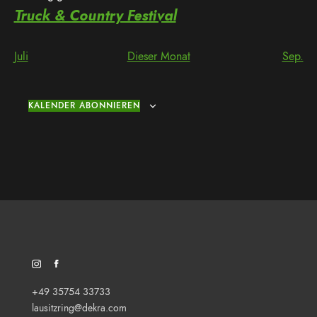
Truck & Country Festival
Juli
Dieser Monat
Sep.
KALENDER ABONNIEREN
SOZIALES NETZWERK/FEED: INSTAGRAM
SOZIALES NETZWERK/FEED: FACEBOOK
+49 35754 33733
lausitzring@dekra.com