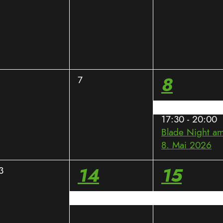
eranstaltungen,
Veranstaltungen,
Veranstaltunge
ung,
2
0
8
7
eranstaltungen,
Veranstaltungen,
Verans
Dachzelt- und 
17:30
-
20:00
Blade Night a
8. Mai 2026
1
1
14
15
3
eranstaltungen,
Veranstaltung,
Veranst
Motorradtraining mit Triple M