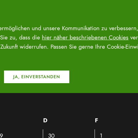
 ermöglichen und unsere Kommunikation zu verbessern,
 Sie zu, dass die
hier näher beschriebenen Cookies
ver
e Zukunft widerrufen. Passen Sie gerne Ihre Cookie-Ein
VERANSTA
ittwoch
D
Donnerstag
F
Freitag
0
0
9
30
1