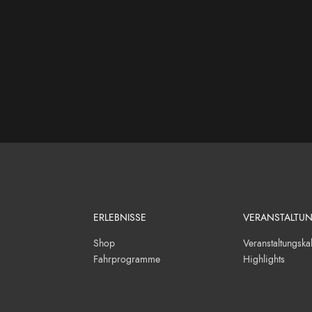
ERLEBNISSE
VERANSTALTU
Shop
Veranstaltungska
Fahrprogramme
Highlights