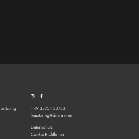
SOZIALES NETZWERK/FEED: INSTAGRAM
SOZIALES NETZWERK/FEED: FACEBOOK
sitzring
+49 35754 33733
lausitzring@dekra.com
Datenschutz
Cookie-Richtlinien