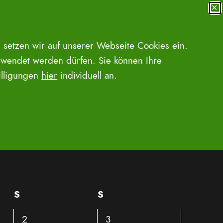
✕
MENÜ
SUCHE ÖFFNEN
 setzen wir auf unserer Webseite Cookies ein.
wendet werden dürfen. Sie können Ihre
willigungen
hier
individuell an.
Veranstalt
Liste
Monat
Tag
LTUNGEN SUCHEN
Ansichten-
Navigation
S
Samstag
S
Sonntag
0
0
2
3