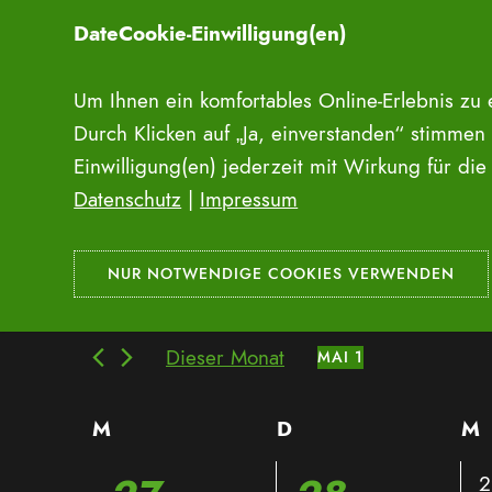
Zum
DateCookie-Einwilligung(en)
Inhalt
springen
Um Ihnen ein komfortables Online-Erlebnis zu
Erlebnisse
Durch Klicken auf „Ja, einverstanden“ stimmen
Einwilligung(en) jederzeit mit Wirkung für di
Erlebnisse
Veranstaltungen
Datenschutz
|
Impressum
Veranstaltungen
Veranstaltungen
Bitte
Suche
Schlüsselwort
eingeben.
und
Suche
Dieser Monat
MAI 1
nach
Datum
Ansichten,
Veranstaltungen
wählen.
Kalender
M
Montag
D
Dienstag
M
M
Navigation
Schlüsselwort.
von
0
2