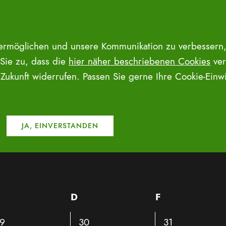
 ermöglichen und unsere Kommunikation zu verbessern,
 Sie zu, dass die
hier näher beschriebenen Cookies
ver
e Zukunft widerrufen. Passen Sie gerne Ihre Cookie-Ein
VERANSTA
ittwoch
D
Donnerstag
F
Freitag
0
0
9
30
31