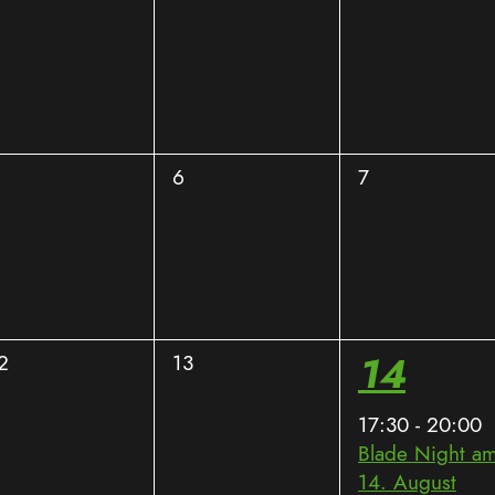
eranstaltungen,
Veranstaltungen,
Veranstaltunge
0
0
6
7
eranstaltungen,
Veranstaltungen,
Veranstaltunge
1
0
14
2
13
eranstaltungen,
Veranstaltungen,
Veranst
17:30
-
20:00
Blade Night a
14. August