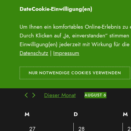
Zum
DateCookie-Einwilligung(en)
Inhalt
springen
Um Ihnen ein komfortables Online-Erlebnis zu
Erlebnisse
Durch Klicken auf „Ja, einverstanden“ stimmen
Einwilligung(en) jederzeit mit Wirkung für di
Erlebnisse
Veranstaltungen
Datenschutz
|
Impressum
Veranstaltungen
Veranstaltungen
Bitte
Suche
Schlüsselwort
eingeben.
und
Suche
Dieser Monat
AUGUST 6
nach
Datum
Ansichten,
Veranstaltungen
wählen.
Kalender
M
Montag
D
Dienstag
M
M
Navigation
Schlüsselwort.
von
0
0
0
27
28
2