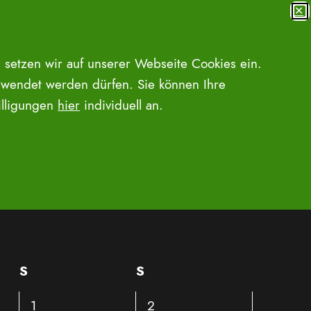
✕
MENÜ
SUCHE ÖFFNEN
 setzen wir auf unserer Webseite Cookies ein.
wendet werden dürfen. Sie können Ihre
willigungen
hier
individuell an.
Veranstalt
Liste
Monat
Tag
LTUNGEN SUCHEN
Ansichten-
Navigation
S
Samstag
S
Sonntag
0
0
1
2